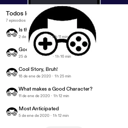
Todos los episodios
7 episodios
Is this PC?
2 de feb de 2020
2 h 11 min
Good Game, Bruh!
25 de ene de 2020
1 h 16 min
Cool Story, Bruh!
Inner Sanctum of Bruhz
Cool Story, Bruh!
18 de ene de 2020
1 h 25 min
What makes a Good Character?
11 de ene de 2020
1 h 12 min
Most Anticipated
5 de ene de 2020
1 h 12 min