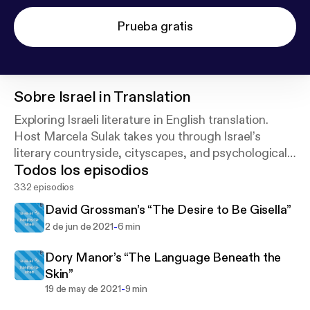
Prueba gratis
Sobre
Israel in Translation
Exploring Israeli literature in English translation.
Host Marcela Sulak takes you through Israel’s
literary countryside, cityscapes, and psychological
Todos los episodios
terrain, and the lives of the people who create it.
332 episodios
David Grossman’s “The Desire to Be Gisella”
-
2 de jun de 2021
6 min
Dory Manor’s “The Language Beneath the
Skin”
-
19 de may de 2021
9 min