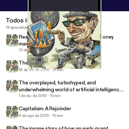
Todos los episodios
14 episodios
Restaurants are being destroyed. Money
managers should be scared.
31 de mar de 2020
11 min
The Hedge Fund That Wasn’t
18 de dic de 2019
21 min
The Hedge Fund That Wasn’t
Meditations on Investing
The overplayed, turbohyped, and
underwhelming world of artificial intelligence
in investing.
1 de dic de 2019
15 min
Capitalism: A Rejoinder
6 de ago de 2019
15 min
The insane story of how an early quant