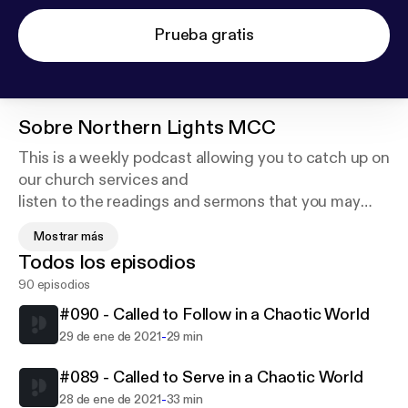
Prueba gratis
Sobre
Northern Lights MCC
This is a weekly podcast allowing you to catch up on
our church services and
listen to the readings and sermons that you may
have missed, or want to listen
Mostrar más
again! There will also be special episodes coming
Todos los episodios
out occasionally when we have
90 episodios
special events. For more information about what we
do visit
#090 - Called to Follow in a Chaotic World
www.northernlightsmcc.org.uk for more information
-
29 de ene de 2021
29 min
#089 - Called to Serve in a Chaotic World
-
28 de ene de 2021
33 min