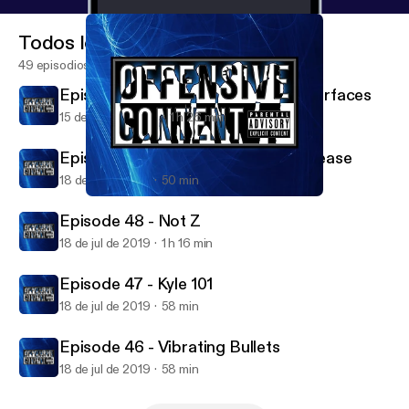
Todos los episodios
49 episodios
Episode 49 - The White Whale Resurfaces
15 de ago de 2019
1 h 26 min
Episode 45 - Heartbreak Heart Disease
18 de jul de 2019
50 min
Episode 46 - Vibrating Bullets
Offensive Content
Episode 48 - Not Z
18 de jul de 2019
1 h 16 min
Episode 47 - Kyle 101
18 de jul de 2019
58 min
Episode 46 - Vibrating Bullets
18 de jul de 2019
58 min