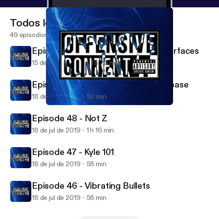
Todos los episodios
49 episodios
Episode 49 - The White Whale Resurfaces
15 de ago de 2019
1 h 26 min
Episode 45 - Heartbreak Heart Disease
18 de jul de 2019
50 min
Episode 48 - Not Z
Offensive Content
Episode 48 - Not Z
18 de jul de 2019
1 h 16 min
Episode 47 - Kyle 101
18 de jul de 2019
58 min
Episode 46 - Vibrating Bullets
18 de jul de 2019
58 min