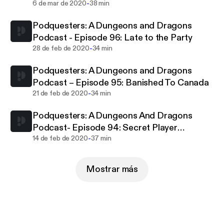
-
6 de mar de 2020
38 min
Podquesters: A Dungeons and Dragons
Podcast - Episode 96: Late to the Party
-
28 de feb de 2020
34 min
Podquesters: A Dungeons and Dragons
Podcast – Episode 95: Banished To Canada
-
21 de feb de 2020
34 min
Podquesters: A Dungeons And Dragons
Podcast- Episode 94: Secret Player
-
Knowledge
14 de feb de 2020
37 min
Mostrar más