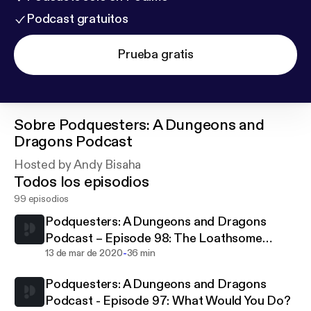
Podcast gratuitos
Prueba gratis
Sobre
Podquesters: A Dungeons and
Dragons Podcast
Hosted by Andy Bisaha
Todos los episodios
99 episodios
Podquesters: A Dungeons and Dragons
Podcast – Episode 98: The Loathsome
-
Lokenon
13 de mar de 2020
36 min
Podquesters: A Dungeons and Dragons
Podcast - Episode 97: What Would You Do?