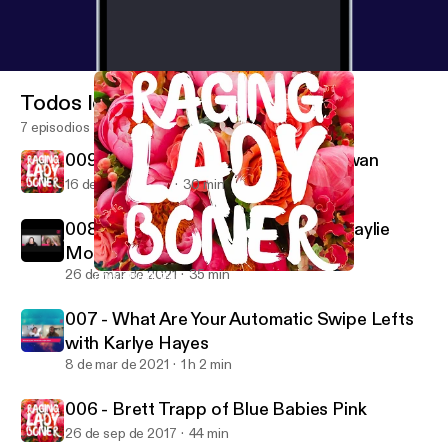
Todos los episodios
7 episodios
009 - Valuing Your Self with Emily Swan
16 de abr de 2021
30 min
008 - How to Love Being Fat with Haylie
Montgomery
26 de mar de 2021
35 min
006 - Brett Trapp of Blue Babies Pink
Raging Lady Boner
007 - What Are Your Automatic Swipe Lefts
with Karlye Hayes
8 de mar de 2021
1 h 2 min
006 - Brett Trapp of Blue Babies Pink
26 de sep de 2017
44 min