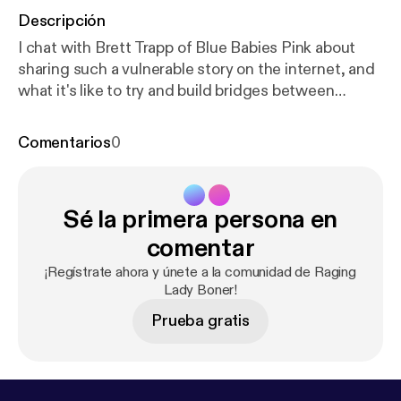
Descripción
I chat with Brett Trapp of Blue Babies Pink about
sharing such a vulnerable story on the internet, and
what it's like to try and build bridges between
Christians and the LGBT community. You can read
Brett's story at www.bluebabiespink.com or find him
Comentarios
0
@bretttrap on Twitter. Intro/Theme music: "The
Better" Will Hollifield // www.williamhollifield.com
Logo: Ben Farnham // www.benfarnham.com --- This
Sé la primera persona en
episode is sponsored by · Anchor: The easiest way
to make a podcast.
https://anchor.fm/app
[
https://an
comentar
chor.fm/app
]
¡Regístrate ahora y únete a la comunidad de Raging
Lady Boner!
Prueba gratis