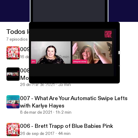
Todos los episodios
7 episodios
009 - Valuing Your Self with Emily Swan
16 de abr de 2021
30 min
008 - How to Love Being Fat with Haylie
Montgomery
26 de mar de 2021
35 min
008 - How to Love Being Fat with Haylie Montgomery
Raging Lady Boner
007 - What Are Your Automatic Swipe Lefts
with Karlye Hayes
8 de mar de 2021
1 h 2 min
006 - Brett Trapp of Blue Babies Pink
26 de sep de 2017
44 min