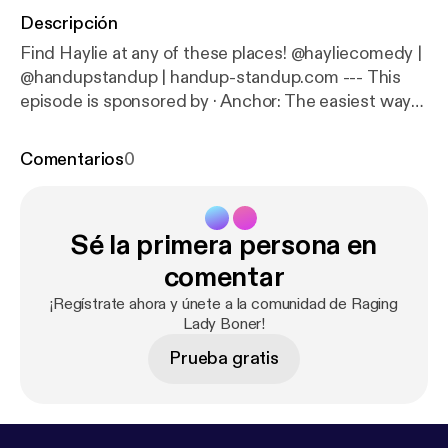
Descripción
Find Haylie at any of these places! @hayliecomedy |
@handupstandup | handup-standup.com --- This
episode is sponsored by · Anchor: The easiest way
to make a podcast.
https://anchor.fm/app
[
https://an
chor.fm/app
]
Comentarios
0
Sé la primera persona en
comentar
¡Regístrate ahora y únete a la comunidad de Raging
Lady Boner!
Prueba gratis