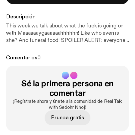
Descripción
This week we talk about what the fuck is going on
with Maaaaaaygaaaaaahhhhhn! Like who even is
she? And funeral food! SPOILER ALERT: everyone
wants French fries! No one wants fried ass stupid
chicken!
Comentarios
0
Sé la primera persona en
comentar
¡Regístrate ahora y únete a la comunidad de Real Talk
with Sedohr Nhoj!
Prueba gratis