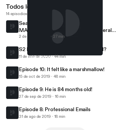
Todos los episodios
14 episodios
Season 2 Ep. 2: I hate you
MAAAAYGAAAAAHHHHN! And Funeral
Food, WTF!
2 de feb de 2020
27 min
S2 E1: Home: What even are you, girl?
11 de ene de 2020
44 min
Episode 8: Professional Emails
Real Talk with Sedohr Nhoj
Episode 10: It felt like a marshmallow!
15 de oct de 2019
48 min
Episode 9: He is 84 months old!
27 de sep de 2019
16 min
Episode 8: Professional Emails
31 de ago de 2019
18 min