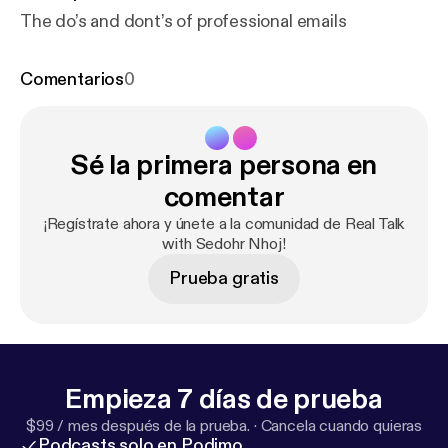
The do’s and dont’s of professional emails
Comentarios
0
Sé la primera persona en
comentar
¡Regístrate ahora y únete a la comunidad de Real Talk
with Sedohr Nhoj!
Prueba gratis
Empieza 7 días de prueba
$99 / mes después de la prueba.
·
Cancela cuando quieras
Podcasts solo en Podimo