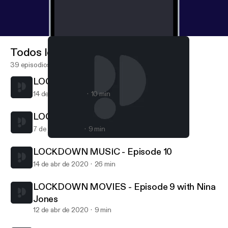
Todos los episodios
39 episodios
LOCKDOWN MOVIES - Episode 12
14 de jul de 2020
10 min
LOCKDOWN MOVIES - Episode 11
7 de jul de 2020
9 min
LOCKDOWN MOVIES - Episode 9 with Nina Jones
Screen Brum – Brum Radio
LOCKDOWN MUSIC - Episode 10
14 de abr de 2020
26 min
LOCKDOWN MOVIES - Episode 9 with Nina
Jones
12 de abr de 2020
9 min