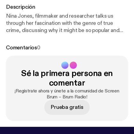
Descripción
Nina Jones, filmmaker and researcher talks us
through her fascination with the genre of true
crime, discussing why it might be so popular and
recommending some viewing for the newcomer
starting with the “absolutely bananas” The Tiger
Comentarios
0
King on Netflix. If your appetite for true crime is
whetted, Nina suggests The Staircase on Netflix, a
documentary from 2004 containing some “jaw
Sé la primera persona en
dropping moments”. Nina also talks about the thorny
issue of the ethics of true crime filmmaking, and the
comentar
moral murkiness that can sometime ensue. Outside
¡Regístrate ahora y únete a la comunidad de Screen
of crime, Nina recommends Jennifer Lopez’s
Brum – Brum Radio!
brilliant Hustlers, and some comfort viewing in the
Prueba gratis
form of the Harry Potter movies and a nostalgia hit
with Harrison Ford in Witness.