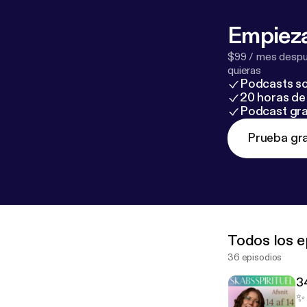
Empieza
$99 / mes despué
quieras
Podcasts so
20 horas de 
Podcast gra
Prueba gra
Todos los e
36 episodios
34
✨ 