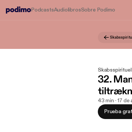
Podcasts
Audiolibros
Sobre Podimo
Skabsspiritu
Skabsspirituel
32. Man
tiltrækn
43 min · 17 de
Prueba grat