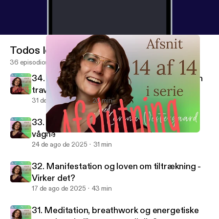
Todos los episodios
36 episodios
34. Hvordan integrerer man spiritualitet i en
travl hverdag
31 de ago de 2025
20 min
33. Det spirituelle ego - Når vi tror vi er
vågne
34. Hvordan integrerer man spiritualitet i en travl hverdag
Skabsspirituel
24 de ago de 2025
31 min
32. Manifestation og loven om tiltrækning -
Virker det?
17 de ago de 2025
43 min
31. Meditation, breathwork og energetiske