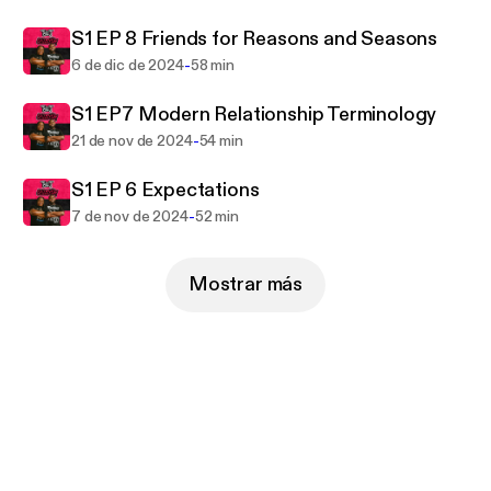
good friend by your side. Catch new episodes every
S1 EP 8 Friends for Reasons and Seasons
week on Thursday join the T&J community!
-
6 de dic de 2024
58 min
S1 EP7 Modern Relationship Terminology
-
21 de nov de 2024
54 min
S1 EP 6 Expectations
-
7 de nov de 2024
52 min
Mostrar más