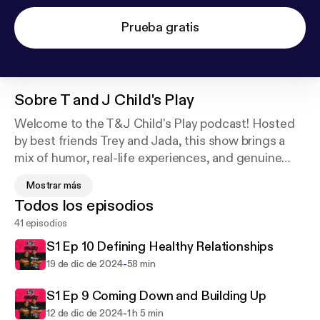
Prueba gratis
Sobre
T and J Child's Play
Welcome to the T&J Child's Play podcast! Hosted
by best friends Trey and Jada, this show brings a
mix of humor, real-life experiences, and genuine
reflections on personal growth. With a vibe that's
Mostrar más
both playful and thought-provoking, each episode
Todos los episodios
dives into topics like navigating adulthood,
41 episodios
relationships, creative journeys, and the lessons
learned along the way. Expect raw conversations,
S1 Ep 10 Defining Healthy Relationships
fun stories, and the occasional challenge to keep
-
19 de dic de 2024
58 min
things fresh. Whether you're tuning in for the laughs
or the insights, T&J Child's Play is here to remind
S1 Ep 9 Coming Down and Building Up
you that growth is always better when you have a
-
12 de dic de 2024
1 h 5 min