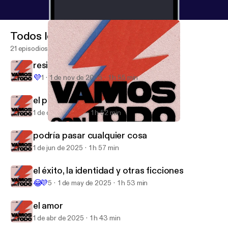
Todos los episodios
21 episodios
resistencia frente a la llanura
💜
1
1 de nov de 2025
1 h 55 min
el poder y sus tempestades de sal
1 de oct de 2025
1 h 52 min
resistencia frente a la llanura
Vamos con todo
podría pasar cualquier cosa
1 de jun de 2025
1 h 57 min
el éxito, la identidad y otras ficciones
😂
💜
5
1 de may de 2025
1 h 53 min
el amor
1 de abr de 2025
1 h 43 min