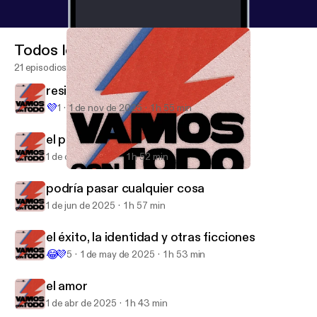
Todos los episodios
21 episodios
resistencia frente a la llanura
💜
1
1 de nov de 2025
1 h 55 min
el poder y sus tempestades de sal
1 de oct de 2025
1 h 52 min
el amor
Vamos con todo
podría pasar cualquier cosa
1 de jun de 2025
1 h 57 min
el éxito, la identidad y otras ficciones
😂
💜
5
1 de may de 2025
1 h 53 min
el amor
1 de abr de 2025
1 h 43 min