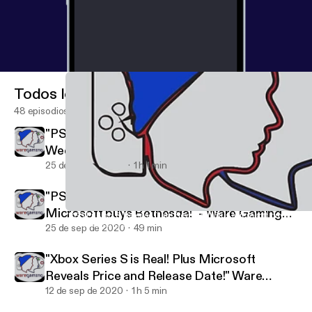
Todos los episodios
48 episodios
"PS5 Hopes and Dreams!" | Ware Gaming
Weekly
25 de sep de 2020
1 h 1 min
"PS5 Pricing & Release Date Revealed! Plus
Microsoft buys Bethesda!" - Ware Gaming
"PS5 Pricing & Release Date Revealed! Plus Microsoft buys Be
Ware Gaming Weekly
News
25 de sep de 2020
49 min
"Xbox Series S is Real! Plus Microsoft
Reveals Price and Release Date!" Ware
Gaming News
12 de sep de 2020
1 h 5 min