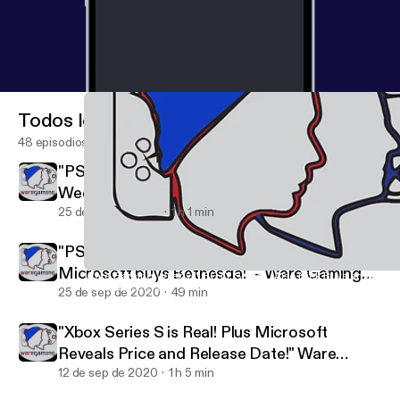
Todos los episodios
48 episodios
"PS5 Hopes and Dreams!" | Ware Gaming
Weekly
25 de sep de 2020
1 h 1 min
"PS5 Pricing & Release Date Revealed! Plus
Microsoft buys Bethesda!" - Ware Gaming
Ware Gaming Weekly " GOTY So Far. (Also Nick Buys an Xbox 
Ware Gaming Weekly
News
25 de sep de 2020
49 min
"Xbox Series S is Real! Plus Microsoft
Reveals Price and Release Date!" Ware
Gaming News
12 de sep de 2020
1 h 5 min