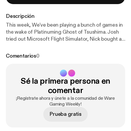
Descripción
This week, We've been playing a bunch of games in
the wake of Platinuming Ghost of Tsushima. Josh
tried out Microsoft Flight Simulator, Nick bought a
launch Xbox One. Plus we discuss our Games of
the Year so far. @WareGaming_ @Jaws1015
Comentarios
0
@SpeakNicklish
Sé la primera persona en
comentar
¡Regístrate ahora y únete a la comunidad de Ware
Gaming Weekly!
Prueba gratis