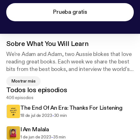
Prueba gratis
Sobre
What You Will Learn
We’re Adam and Adam, two Aussie blokes that love
reading great books. Each week we share the best
bits from the best books, and interview the world’s
top authors. The books we cover can help you
Mostrar más
improve every area of your life, from your health to
Todos los episodios
your wealth, from your relationships to your
406 episodios
mindset. You’ll learn to pick up healthier habits, and
drop the ones that are holding you back. We put the
The End Of An Era: Thanks For Listening
world’s best ideas within your reach, for a fraction
-
18 de jul de 2023
30 min
of the time it would take to read the full book.
Hosted on Acast. See acast.com/privacy for more
I Am Malala
information.
-
1 de jun de 2023
35 min