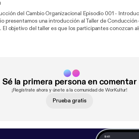
n
Cambio Organizacional Episodio 001 - Introducción al Taller
io presentamos una introducción al Taller de Conducción
lgunas
herramientas para conducir de forma efectiva los proceso
n equipos de trabajo y en las personas. Visítanos en
.com o contáctanos via mail a contacto@workultur.com
Sé la primera persona en comentar
¡Regístrate ahora y únete a la comunidad de WorKultur!
Prueba gratis