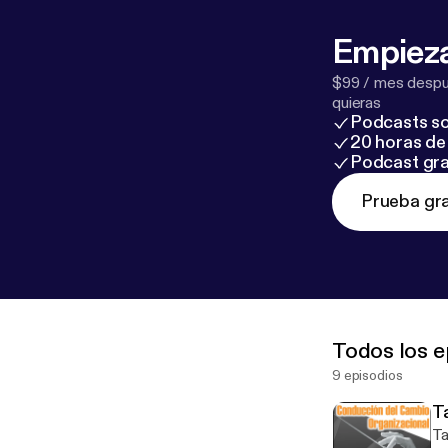
Empieza
$99 / mes despué
quieras
Podcasts so
20 horas de 
Podcast gra
Prueba gra
Todos los e
9 episodios
T
Tall