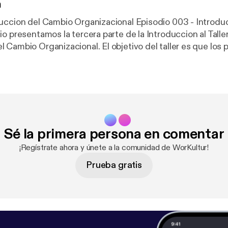
n
Cambio Organizacional Episodio 003 - Introduccion al Taller
o presentamos la tercera parte de la Introduccion al Talle
ional. El objetivo del taller es que los participantes
as estrategias y herramientas para conducir de forma efe
bio en su organizacion, en equipos de trabajo y en las per
hablamos de dos de los actores clave en los procesos de c
ion. Visitanos en www.workultur.com o contactanos
redaccion sin acentos debido a la cofiguracion de
Sé la primera persona en comentar
¡Regístrate ahora y únete a la comunidad de WorKultur!
Prueba gratis