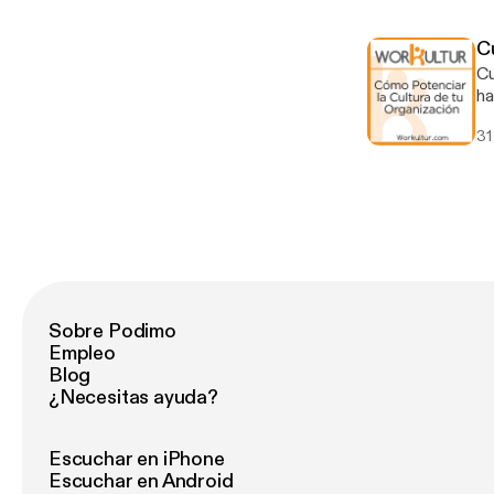
co
tr
C
or
Cult
re
ha
tr
31
or
au
pr
In
he
co
¿Q
Sobre Podimo
Empleo
Blog
¿Necesitas ayuda?
Escuchar en iPhone
Escuchar en Android