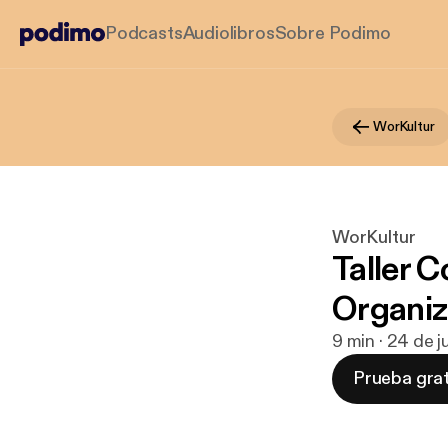
Podcasts
Audiolibros
Sobre Podimo
WorKultur
WorKultur
Taller 
Organiz
9 min · 24 de 
Prueba grat