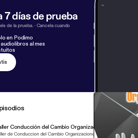
 7 días de prueba
s de la prueba.
·
Cancela cuando
lo en Podimo
audiolibros al mes
tuitos
tis
pisodios
aller Conducción del Cambio Organizacional - Ep 03
er de Conduccion del Cambio Organizacional Episodio 003 - Introduccion al Taller