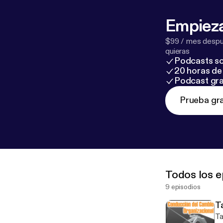
Empieza
$99 / mes despué
quieras
Podcasts so
20 horas de 
Podcast gra
Prueba gra
Todos los e
9 episodios
T
Tall