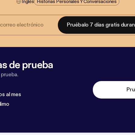
Inglés
Historias Personales Y Conversaciones
Pruébalo 7 días gratis dura
as de prueba
 prueba.
Pru
os al mes
dimo