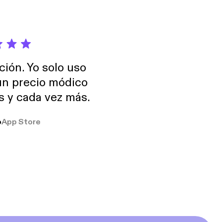
ción. Yo solo uso
 un precio módico
os y cada vez más.
o
App Store