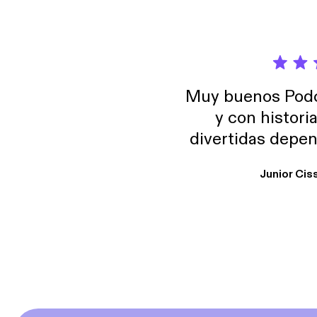
Muy buenos Podca
y con histori
divertidas depen
uno busque. Yo l
Junior Cis
trabajo ya que e
y necesito cance
rededor , Auricular