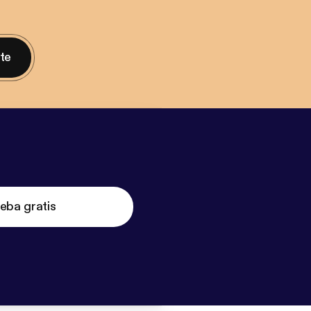
nte
eba gratis