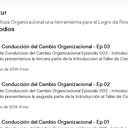
tur
tura Organizacional una herramienta para el Logro de Re
odios
r Conducción del Cambio Organizacional - Ep 03
nduccion del Cambio Organizacional Episodio 003 - Introduccion al Taller En este
io presentamos la tercera parte de la Introduccion al Taller de C
es que los participantes conozcan algunas estrategias y
-
un de 2014
9 min
ientas para conducir de forma efectiva los procesos de cambio en
ajo y en las personas. En este episodio hablamos de dos de los actores clave
procesos de cambio: los equipos de trabajo y la organizacion. Visitanos en
r Conducción del Cambio Organizacional - Ep 02
ultur.com o contactanos via mail a contacto@workultur.com (redaccion sin acentos
nducción del Cambio Organizacional Episodio 002 - Introducción al Taller En este
 a la cofiguracion de la plataforma)
io presentamos la segunda parte de la Introducción al Taller de 
es que los participantes conozcan algunas estrategias y
-
un de 2014
11 min
ientas para conducir de forma efectiva los procesos de cambio en
ajo y en las personas. En este episodio hablamos de dos elementos clave en
cesos de cambio: el poder de las experiencias y explicitar comportamient
r Conducción del Cambio Organizacional - Ep 01
.workultur.com o contáctanos via mail a contacto@workultur.co