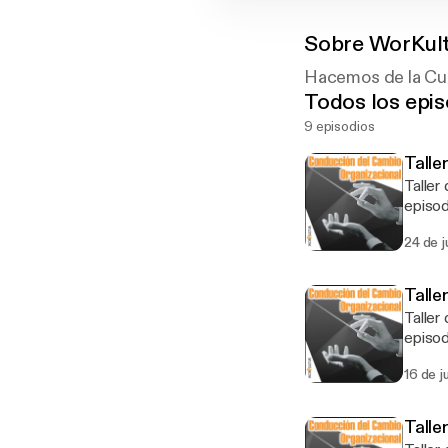
Sobre
WorKul
Hacemos de la Cul
Todos los epis
9 episodios
Talle
Taller de Co
episod
Organizacional. El objetivo del taller 
24 de j
herram
equipos de trab
en los 
Talle
www.work
Taller de Co
debido
episod
Organizacional. El objetivo del taller 
16 de j
herram
equipos de trab
los pro
Talle
en www