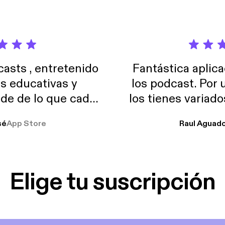
sts , entretenido
Fantástica aplica
as educativas y
los podcast. Por
de de lo que cada
los tienes variad
o suelo usar en el
sé
App Store
Raul Aguad
stoy muchas horas
lar el ruido de al
es y a disfrutar ..!!
Elige tu suscripción