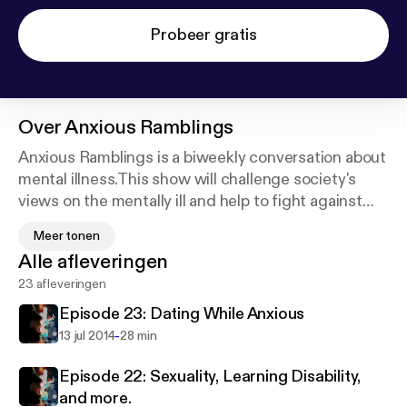
Probeer gratis
Over
Anxious Ramblings
Anxious Ramblings is a biweekly conversation about
mental illness.This show will challenge society's
views on the mentally ill and help to fight against
the stigma. Anxious ramblings will explore the good,
Meer tonen
the bad, and the ugly side of living with a mental
Alle afleveringen
illness. Here we speak about all the crazy thoughts
23 afleveringen
in your head that you're afraid to say out loud.
Episode 23: Dating While Anxious
For questions or comments the contact information
-
13 jul 2014
28 min
for this show is:
anxietysurvivor@gmail.com
Episode 22: Sexuality, Learning Disability,
twitter: @anxioussurvivor
and more.