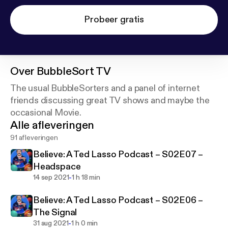
Probeer gratis
Over
BubbleSort TV
The usual BubbleSorters and a panel of internet
friends discussing great TV shows and maybe the
occasional Movie.
Alle afleveringen
91 afleveringen
Believe: A Ted Lasso Podcast – S02E07 –
Headspace
-
14 sep 2021
1 h 18 min
Believe: A Ted Lasso Podcast – S02E06 –
The Signal
-
31 aug 2021
1 h 0 min