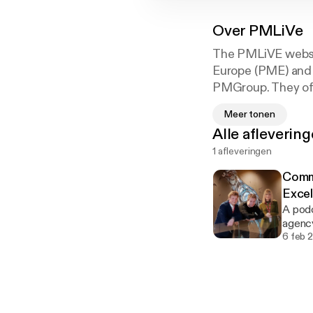
Over
PMLiVe
The PMLiVE websit
Europe (PME) and 
PMGroup. They offe
Pharmaceutical M
Meer tonen
Alle afleverin
1 afleveringen
Commu
Excel
A podc
agency
6 feb 