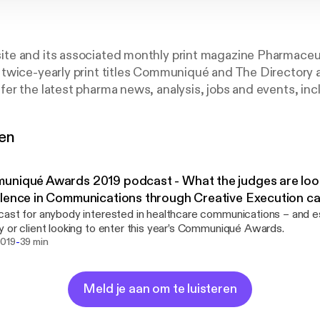
e and its associated monthly print magazine Pharmaceu
twice-yearly print titles Communiqué and The Directory a
r the latest pharma news, analysis, jobs and events, inc
arket Excellence Awards (PMEAs) and Communiqué Awa
gen
niqué Awards 2019 podcast - What the judges are look
lence in Communications through Creative Execution c
ast for anybody interested in healthcare communications – and es
 or client looking to enter this year’s Communiqué Awards.
-
2019
39 min
Meld je aan om te luisteren