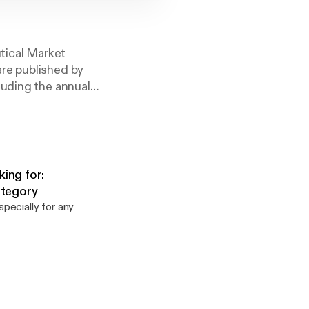
tical Market
re published by
luding the annual
rds.
ing for:
ategory
pecially for any