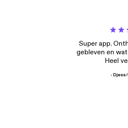
Super app. Onth
gebleven en wat j
Heel ve
- Djess