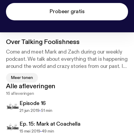
Probeer gratis
Over
Talking Foolishness
Come and meet Mark and Zach during our weekly
podcast. We talk about everything that is happening
around the world and crazy stories from our past. If
you are lucky you might get some special notes
Meer tonen
from our Producer Kris and Videographer Blake. You
Alle afleveringen
may have just found your new favorite weekly
16 afleveringen
Podcast.
Episode 16
Thank you,
-
21 jun 2019
51 min
Mark and Zach!
Ep. 15: Mark at Coachella
-
15 mei 2019
49 min