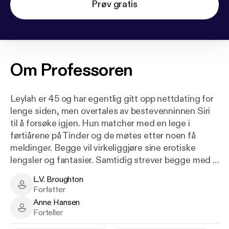
Prøv gratis
Om
Professoren
Leylah er 45 og har egentlig gitt opp nettdating for
lenge siden, men overtales av bestevenninnen Siri
til å forsøke igjen. Hun matcher med en lege i
førtiårene på Tinder og de møtes etter noen få
meldinger. Begge vil virkeliggjøre sine erotiske
lengsler og fantasier. Samtidig strever begge med å
ha kontroll - over seg selv, og kanskje over den
L.V. Broughton
andre. For Leylah handler det om å få hjertet til å
L.V. Broughton - Author
Forfatter
vare så lenge som mulig, men hun strever med å gi
Anne Hansen
seg hen, å legge til rette for den nærheten hun
Anne Hansen - Narrator
Forteller
ønsker. Noen ganger føles det nesten som om de er