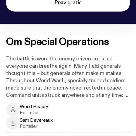
Prøv gratis
Om
Special Operations
The battle is won, the enemy driven out, and
everyone can breathe again. Many field generals
thought this – but generals often make mistakes.
Throughout World War II, specially trained soldiers
made sure that the enemy never rested in peace.
Command units struck anywhere and at any time: a
German general was kidnapped in the middle of
World History
Crete, while commandos liberated Benito Mussolini
World History - Author
Forfatter
from his prison on a mountain top. And British units
Sam Devereaux
blew up factories in a Norwegian town to deprive
Sam Devereaux - Narrator
Forteller
Germany of important raw materials. The warring