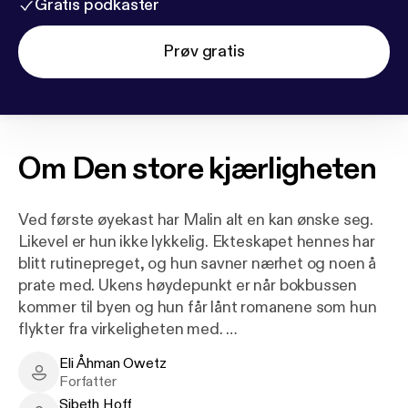
Gratis podkaster
Prøv gratis
Om
Den store kjærligheten
Ved første øyekast har Malin alt en kan ønske seg.
Likevel er hun ikke lykkelig. Ekteskapet hennes har
blitt rutinepreget, og hun savner nærhet og noen å
prate med. Ukens høydepunkt er når bokbussen
kommer til byen og hun får lånt romanene som hun
flykter fra virkeligheten med.
Eli Åhman Owetz
Erik har nylig flyttet fra Stockholm til idylliske
Eli Åhman Owetz - Author
Forfatter
Roslagen etter å ha havnet ved et veiskille i livet.
Sibeth Hoff