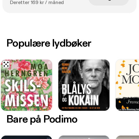
Åhman Owetz.»
Deretter 169 kr / måned
Populære lydbøker
Bare på Podimo