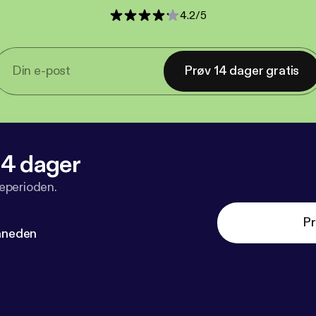
4.2
/
5
Prøv 14 dager gratis
 14 dager
veperioden.
Pr
måneden