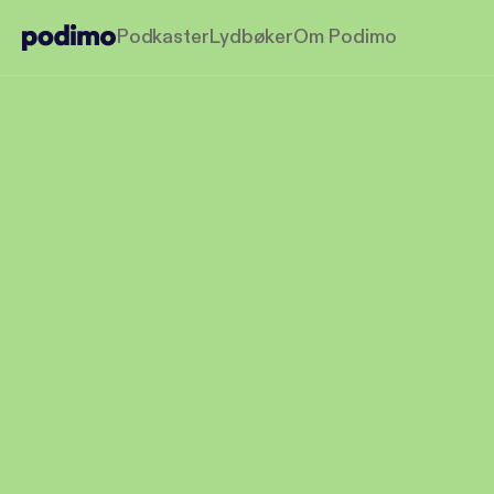
Podkaster
Lydbøker
Om Podimo