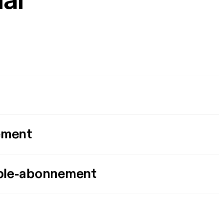
mål
ement
ple-abonnement