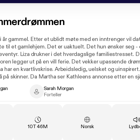
mmerdrømmen
ti år gammel. Etter et ublidt møte med en inntrenger vil d
tte til et gamlehjem. Det er uaktuelt. Det hun ønsker seg -
 familiestresset. Det siste hun
moren legger ut på en vill ferie. Det vekker upassende drø
r Kathleens annonse etter en sjåfør og
 en episk roadtrip gjennom Amerika, bestemmer hun seg f
rgan
Sarah Morgan
rat det hun trenger. Hun er ikke verdens beste sjåfør, med
 - Author
Sarah Morgan - Narrator
Forteller
rtsette å bo med foreldrene. Å reise med en fremmed? Pro
 gammel dame være? Tre kvinner legger ut på en livsreise og
 aldri er for sent for et eventyr.
g
:
Varighet
:
Språk
:
Type
10T 46M
Norsk
Lydb