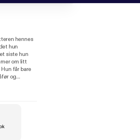
atteren hennes
 det hun
mmer om litt
or at denne
 ingenting er
blemfritt. Hvor
:
ok