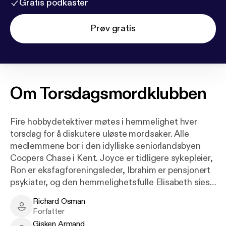
Gratis podkaster
Prøv gratis
Om
Torsdagsmordklubben
Fire hobbydetektiver møtes i hemmelighet hver
torsdag for å diskutere uløste mordsaker. Alle
medlemmene bor i den idylliske seniorlandsbyen
Coopers Chase i Kent. Joyce er tidligere sykepleier,
Ron er eksfagforeningsleder, Ibrahim er pensjonert
psykiater, og den hemmelighetsfulle Elisabeth sies
å ha vært spion. En dag skjer det et drap i
Richard Osman
landsbyen, og Torsdagsmordklubben får en ekte sak
Richard Osman - Author
Forfatter
med et ekte lik i fanget. Og der ute et sted finnes
Gisken Armand