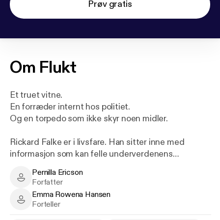
Prøv gratis
Om
Flukt
Et truet vitne.
En forræder internt hos politiet.
Og en torpedo som ikke skyr noen midler.
Rickard Falke er i livsfare. Han sitter inne med
informasjon som kan felle underverdenens
mektigste mann, og klokken tikker mot den
Pernilla Ericson
kommende rettsaken. En livsfarlig torpedo får i
Pernilla Ericson - Author
Forfatter
oppdrag å sørge for at Rickard ikke snakker, og han
Emma Rowena Hansen
får hjelp av en forræder internt i politiet. Torpedoen
Emma Rowena Hansen - Narrator
Forteller
sporer ham opp overalt. Ingen steder er trygge og