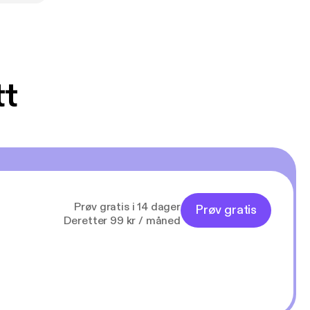
sk
retscener, mord
tt
Prøv gratis i 14 dager
Prøv gratis
Deretter 99 kr / måned