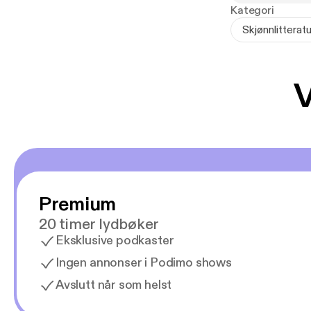
fascinerende t
Kategori
underholdnings
Skjønnlitteratu
og kjærlighet.
V
Premium
20 timer lydbøker
Eksklusive podkaster
Ingen annonser i Podimo shows
Avslutt når som helst