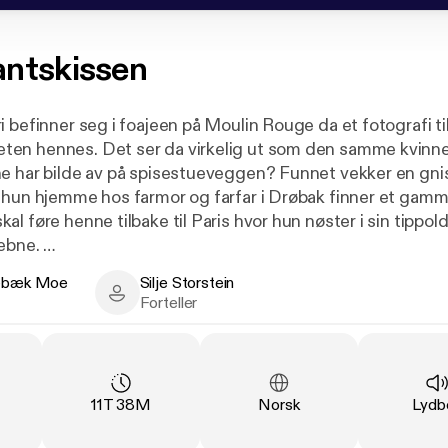
antskissen
 befinner seg i foajeen på Moulin Rouge da et fotografi ti
en hennes. Det ser da virkelig ut som den samme kvinn
e har bilde av på spisestueveggen? Funnet vekker en gnis
 hun hjemme hos farmor og farfar i Drøbak finner et gamme
l føre henne tilbake til Paris hvor hun nøster i sin tippo
jebne.
lebæk Moe
Silje Storstein
s dager i uken skrubber Jeanine laken på dampfylte vasker
æk Moe - Author
Silje Storstein - Narrator
Forteller
et, men det hun drømmer om er å få danse ballett på Opera
ner da hun en dag fanger blikket til en ung kunstmaler, og
t mulighet seg. Men finnes lykken der ute, utenfor vask
kunstmaleren til å stole på?
ng
:
Varighet
:
Språk
:
Type
11T 38M
Norsk
Lydb
er en fengslende historie som lar deg få oppleve Paris un