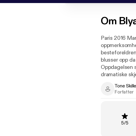
Om
Bly
Paris 2016 Mari
oppmerksomhet
besteforeldren
blusser opp da
Oppdagelsen ska
dramatiske sk
Tone Skil
Paris 1894 Sek
Tone Skilleb
Forfatter
Latinerkvarter
Tilværelsen lys
også en uvente
vegger? Og er 
Vurderi
5
/
5
Blyantskissen 