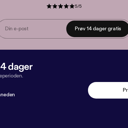
5
/
5
Prøv 14 dager gratis
 14 dager
veperioden.
Pr
måneden