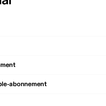
mål
ement
ple-abonnement