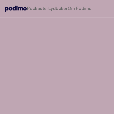
Podkaster
Lydbøker
Om Podimo