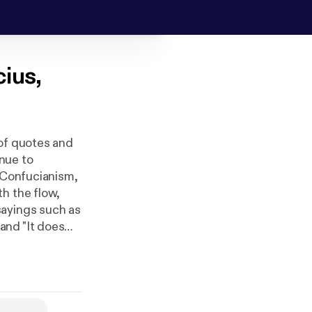
ius,
 of quotes and
nue to
: Confucianism,
h the flow,
sayings such as
 and "It does
is perfect if
t will help you