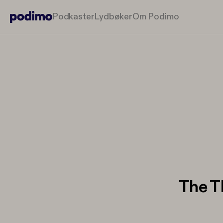
Podkaster
Lydbøker
Om Podimo
The T