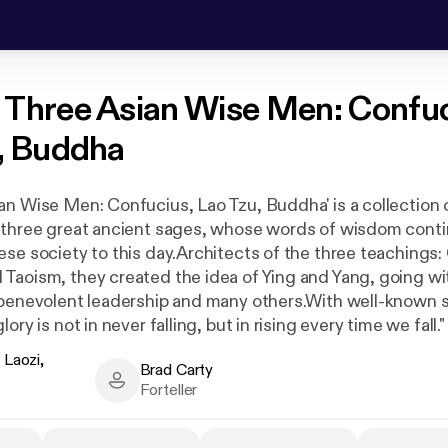
 Three Asian Wise Men: Confuc
, Buddha
an Wise Men: Confucius, Lao Tzu, Buddha' is a collection
 three great ancient sages, whose words of wisdom conti
ese society to this day.Architects of the three teachings
Taoism, they created the idea of Ying and Yang, going wit
 benevolent leadership and many others.With well-known 
ory is not in never falling, but in rising every time we fall."
slowly you go so long as you do not stop.", this collection 
 Laozi,
Brad Carty
derstand modern-day China or just learn some wisdom tha
ozi, Buddha - Author
Brad Carty - Narrator
Forteller