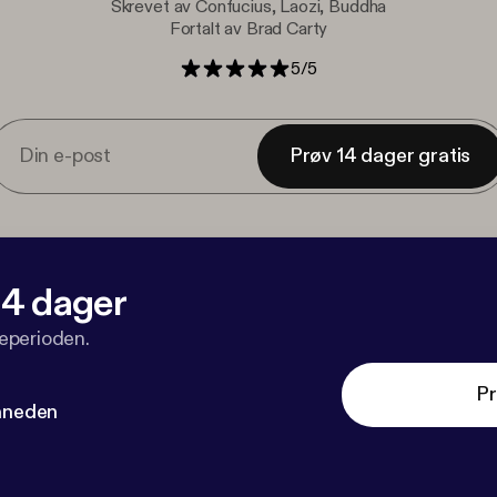
Skrevet av Confucius, Laozi, Buddha
Fortalt av Brad Carty
5
/
5
Prøv 14 dager gratis
 14 dager
veperioden.
Pr
måneden