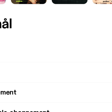
mål
ement