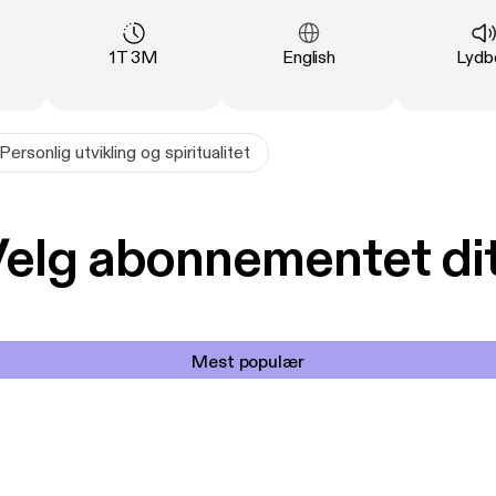
ng
:
Varighet
:
Språk
:
Type
1T 3M
English
Lydb
Personlig utvikling og spiritualitet
elg abonnementet di
Mest populær