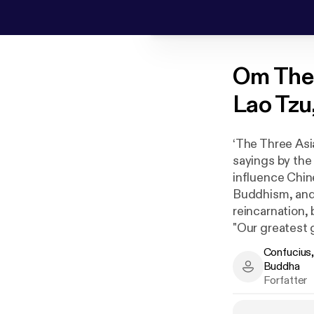
Om
The
Lao Tzu
‘The Three Asi
sayings by the
influence Chin
Buddhism, and 
reincarnation,
"Our greatest gl
not matter how 
Confucius,
you want to un
Buddha
Confucius, La
in life.
Forfatter