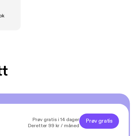
:
ok
tt
Prøv gratis i 14 dager
Prøv gratis
Deretter 99 kr / måned