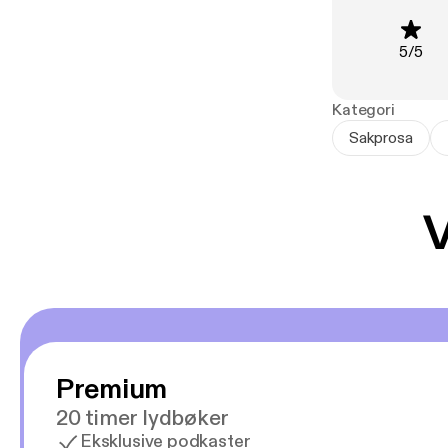
Vurderi
5
/
5
Kategori
Sakprosa
V
Premium
20 timer lydbøker
Eksklusive podkaster