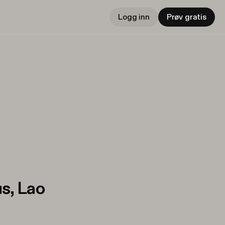
Logg inn
Prøv gratis
s, Lao