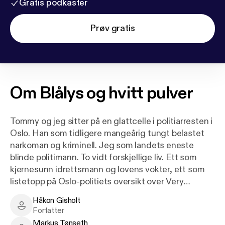
Gratis podkaster
Prøv gratis
Om
Blålys og hvitt pulver
Tommy og jeg sitter på en glattcelle i politiarresten i
Oslo. Han som tidligere mangeårig tungt belastet
narkoman og kriminell. Jeg som landets eneste
blinde politimann. To vidt forskjellige liv. Ett som
kjernesunn idrettsmann og lovens vokter, ett som
listetopp på Oslo-politiets oversikt over Very
Important Criminals. I dag er det ikke jeg som fører
Håkon Gisholt
Tommy inn i arresten, men han som ledsager meg,
Håkon Gisholt - Author
Forfatter
sin beste venn, på en rekke krevende fjellturer. Hva
Markus Tønseth