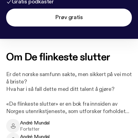
Gratis podkaster
Prøv gratis
Om
De flinkeste slutter
Er det norske samfunn sakte, men sikkert på vei mot
å briste?
Hva har i så fall dette med ditt talent å gjøre?
«De flinkeste slutter» er en bok fra innsiden av
Norges utenrikstjeneste, som utforsker forholdet
mellom mennesker, samfunnssystem og resultater.
André Mundal
Forfatteren tar for seg hvordan deler av Norges
André Mundal - Author
Forfatter
offentlige sektor har skapt et internt
André Mundal