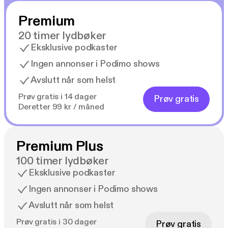
24 år i offentlig sektor sluttet han, fordi «det kostet
Premium
for mye å oppnå for lite», i et system av uløste
problemer og intern fornektelse av realitetene.
20 timer lydbøker
Eksklusive podkaster
«De flinkeste slutter» tilbyr en usedvanlig ærlig
Ingen annonser i Podimo shows
analyse og sender et klart varsku om de alvorlige
Avslutt når som helst
konsekvensene hvis ikke kursen endres i norsk
politikk og i offentlig sektor.
Prøv gratis i 14 dager
Prøv gratis
Deretter 99 kr / måned
Premium Plus
100 timer lydbøker
Eksklusive podkaster
Ingen annonser i Podimo shows
Avslutt når som helst
Prøv gratis i 30 dager
Prøv gratis