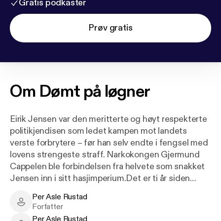
Gratis podkaster
Prøv gratis
Om
Dømt på løgner
Eirik Jensen var den meritterte og høyt respekterte
politikjendisen som ledet kampen mot landets
verste forbrytere – før han selv endte i fengsel med
lovens strengeste straff. Narkokongen Gjermund
Cappelen ble forbindelsen fra helvete som snakket
Jensen inn i sitt hasjimperium.Det er ti år siden
pågripelsen av Eirik Jensen slo ned som en bombe.
Per Asle Rustad
Gjennom tre rettsrunder ble han stemplet som
Per Asle Rustad - Author
Forfatter
purken som hadde vært skurken. Under soningen av
Per Asle Rustad