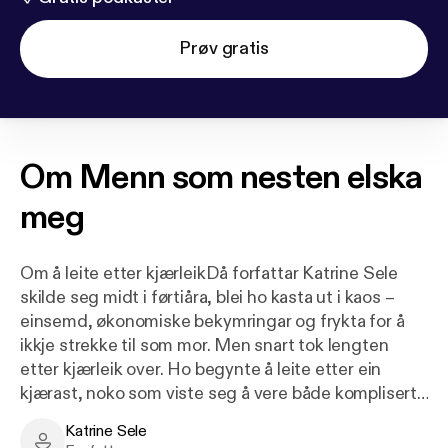
Prøv gratis
Om
Menn som nesten elska
meg
Om å leite etter kjærleikDå forfattar Katrine Sele
skilde seg midt i førtiåra, blei ho kasta ut i kaos –
einsemd, økonomiske bekymringar og frykta for å
ikkje strekke til som mor. Men snart tok lengten
etter kjærleik over. Ho begynte å leite etter ein
kjærast, noko som viste seg å vere både komplisert
og uføreseieleg. I denne ærlege og sårbare
Katrine Sele
memoaren skildrar ho sju år med dating, forelskingar