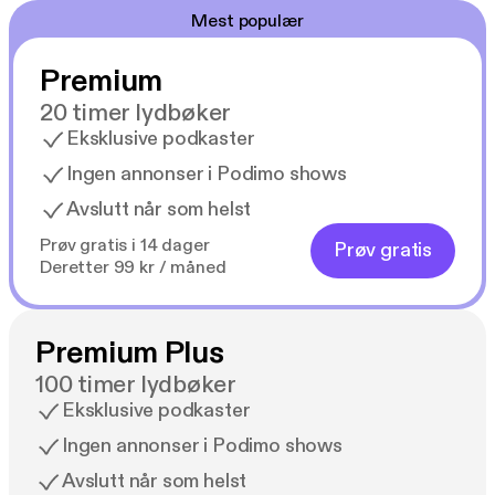
late som. Det er deilig og inspirerende å lese en
Mest populær
forfatter som tør å ta et standpunkt, som minner
oss på at å finne kjærligheten ikke er gjort i en fei, vi
Premium
må faktisk øve oss."Ellen Sofie Lauritzen, Dagens
Næringsliv
20 timer lydbøker
Eksklusive podkaster
Ingen annonser i Podimo shows
Avslutt når som helst
Prøv gratis i 14 dager
Prøv gratis
Deretter 99 kr / måned
Premium Plus
100 timer lydbøker
Eksklusive podkaster
Ingen annonser i Podimo shows
Avslutt når som helst