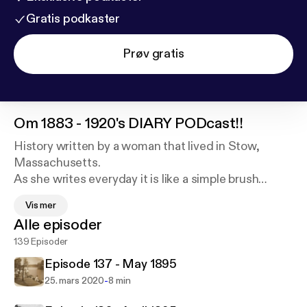
Gratis podkaster
Prøv gratis
Om
1883 - 1920's DIARY PODcast!!
History written by a woman that lived in Stow,
Massachusetts.
As she writes everyday it is like a simple brush
stroke on canvas that begins to paint a picture of
Vis mer
Stow during the turn of the last century. She
Alle episoder
mentions things from President McKinley being
139 Episoder
shot, to WWI, Fort Devins, Mass General to Taffy
Pulls, Baseball, & Tom Thumb. Individuals/families
Episode 137 - May 1895
mentioned are the Wetherbees, Priest, Captain
-
25. mars 2020
8 min
Packard, Lewis, Dr. Livermore and Conant. Boons