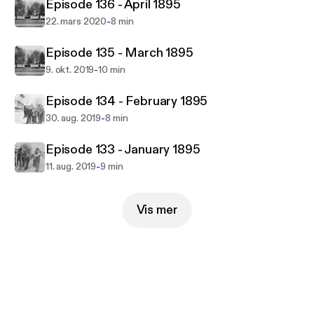
Pond, Library dedication, Masquerade & Neck Tie
Episode 136 - April 1895
get togethers in the Vestry etc.
-
22. mars 2020
8 min
Draws the listener in and gives a sense of full lives
Episode 135 - March 1895
and simpler times...
-
9. okt. 2019
10 min
Episode 134 - February 1895
-
30. aug. 2019
8 min
Episode 133 - January 1895
-
11. aug. 2019
9 min
Vis mer