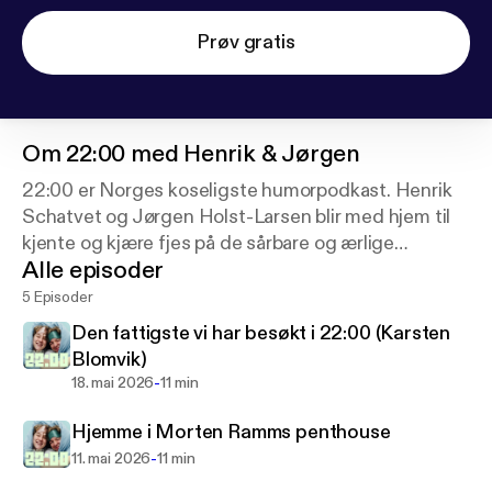
Prøv gratis
Om
22:00 med Henrik & Jørgen
22:00 er Norges koseligste humorpodkast. Henrik
Schatvet og Jørgen Holst-Larsen blir med hjem til
kjente og kjære fjes på de sårbare og ærlige
Alle episoder
kveldstimene før nattens inntog, i dette splitter nye
humorkonseptet fra Podimo og Humor OverOslo
5 Episoder
Den fattigste vi har besøkt i 22:00 (Karsten
Blomvik)
-
18. mai 2026
11 min
Hjemme i Morten Ramms penthouse
-
11. mai 2026
11 min