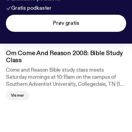
Gratis podkaster
Prøv gratis
Om
Come And Reason 2008: Bible Study
Class
Come and Reason Bible study class meets
Saturday mornings at 10:15am on the campus of
Southern Adventist University, Collegedale, TN (18
miles east of Chattanooga). Class participants
Vis mer
discuss topical subjects of the Bible and about the
true character of God. 75-100 people from late
teens up to retirees attend the class taught by Dr.
Tim Jennings and other members of the class from
time-to-time.