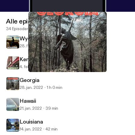
Alle episoder
34 Episoder
Wyoming
28. feb. 2022
54 min
Kentucky
4. feb. 2022
1 h 0 min
Georgia
50 States of Mind
Georgia
28. jan. 2022
1 h 0 min
Hawaii
21. jan. 2022
39 min
Louisiana
14. jan. 2022
42 min