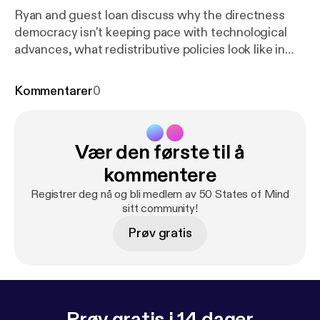
Ryan and guest Ioan discuss why the directness
democracy isn't keeping pace with technological
advances, what redistributive policies look like in
the UK and US, and discuss a trip to the ruins of the
world's largest asylum in Milledgeville, Georgia. ---
Kommentarer
0
Send in a voice message:
https://anchor.fm/50-stat
es-of-mind/message
Vær den første til å
kommentere
Registrer deg nå og bli medlem av 50 States of Mind
sitt community!
Prøv gratis
Prøv gratis i 14 dager