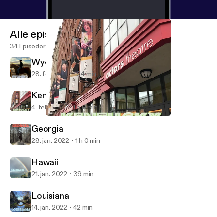
Alle episoder
34 Episoder
Wyoming
28. feb. 2022
54 min
Kentucky
4. feb. 2022
1 h 0 min
Kentucky
50 States of Mind
Georgia
28. jan. 2022
1 h 0 min
Hawaii
21. jan. 2022
39 min
Louisiana
14. jan. 2022
42 min