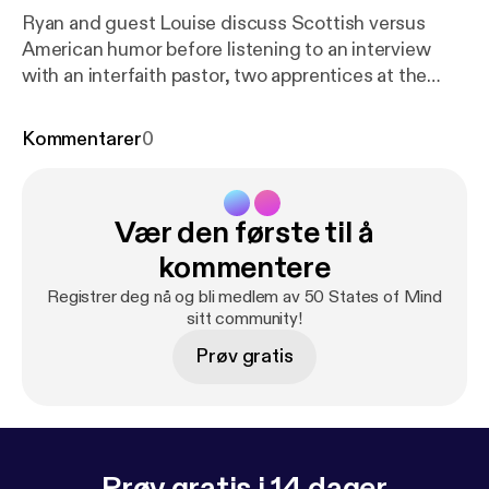
Ryan and guest Louise discuss Scottish versus
American humor before listening to an interview
with an interfaith pastor, two apprentices at the
Actors Theatre of Louisville, and three COMICON
attendees. --- Send in a voice message:
https://anc
Kommentarer
0
hor.fm/50-states-of-mind/message
Vær den første til å
kommentere
Registrer deg nå og bli medlem av 50 States of Mind
sitt community!
Prøv gratis
Prøv gratis i 14 dager