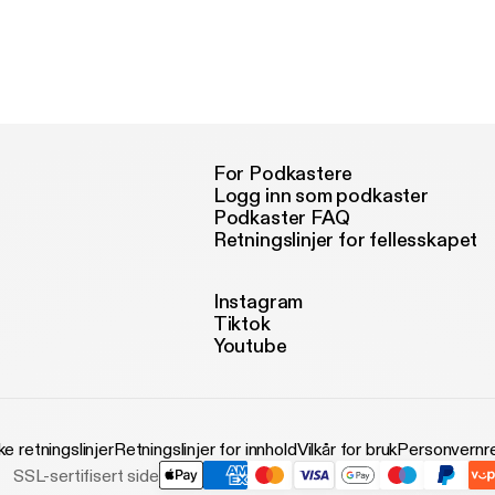
For Podkastere
Logg inn som podkaster
Podkaster FAQ
Retningslinjer for fellesskapet
Instagram
Tiktok
Youtube
ke retningslinjer
Retningslinjer for innhold
Vilkår for bruk
Personvernre
SSL-sertifisert side