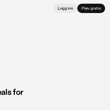
Logg inn
Prøv gratis
als for