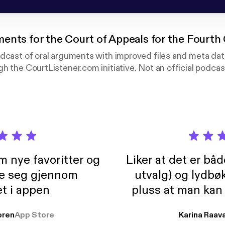
ents for the Court of Appeals for the Fourth 
odcast of oral arguments with improved files and meta da
h the CourtListener.com initiative. Not an official podcas
m nye favoritter og
Liker at det er bå
re seg gjennom
utvalg) og lydbø
t i appen
pluss at man kan
og lydbøker atski
ren
App Store
Karina Raav