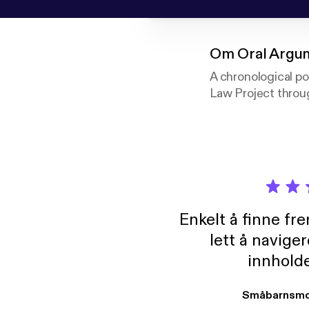
Om
Oral Argum
A chronological p
Law Project throug
Enkelt å finne fre
lett å navige
innholde
Småbarnsmo