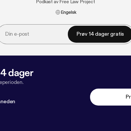
Podkast av Free Law Project
Engelsk
Prøv 14 dager gratis
 14 dager
veperioden.
Pr
måneden