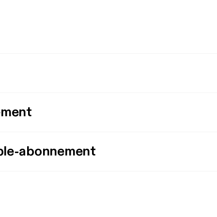
ement
ple-abonnement