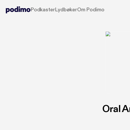
Podkaster
Lydbøker
Om Podimo
Oral A