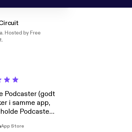
Circuit
ta. Hosted by Free
t.
de Podcaster (godt
ker i samme app,
 holde Podcaster
lt i biblioteket.
a
App Store