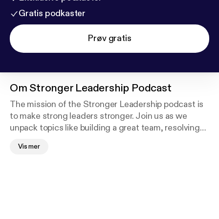
Gratis podkaster
Prøv gratis
Om
Stronger Leadership Podcast
The mission of the Stronger Leadership podcast is
to make strong leaders stronger. Join us as we
unpack topics like building a great team, resolving
conflict, effective mentoring, self-leadership, and
Vis mer
much more. Whether you are a wanna-be leader or a
seasoned leader, you'll receive practical keys to help
you on your journey.