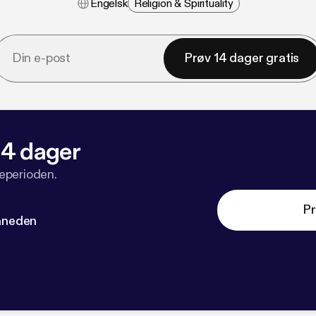
Engelsk
Religion & Spirituality
Prøv 14 dager gratis
 14 dager
veperioden.
Pr
måneden