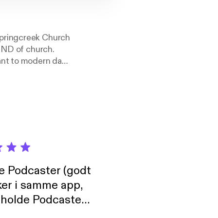
Springcreek Church
KIND of church.
ant to modern day
le. Springcreek
d, TX 75044. If
; Sundays at 10:00
more about
de Podcaster (godt
ker i samme app,
 holde Podcaster
lt i biblioteket.