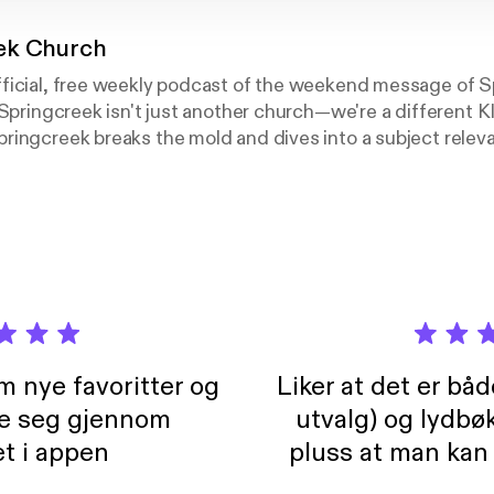
ek Church
ficial, free weekly podcast of the weekend message of 
 Springcreek isn't just another church—we're a different 
ringcreek breaks the mold and dives into a subject relev
 a Christ-centered message that is timeless and applicab
minational and is located at 2660 Belt Line Road, Garlan
, please join us at a weekend service: Saturdays at 5:00pm
sten to additional messages from our archives or to learn 
se check out our Web site: www.springcreekchurch.org.
m nye favoritter og
Liker at det er bå
re seg gjennom
utvalg) og lydbø
t i appen
pluss at man kan
og lydbøker atski