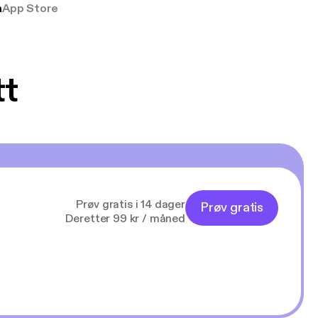
a
App Store
tt
Prøv gratis i 14 dager
Prøv gratis
Deretter 99 kr / måned