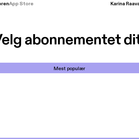
ren
App Store
Karina Raav
elg abonnementet di
Mest populær