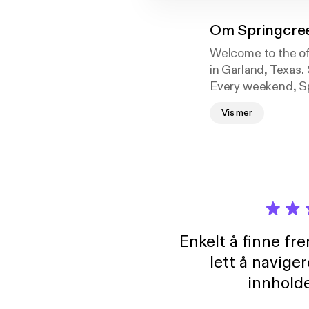
Om
Springcre
Welcome to the of
in Garland, Texas.
Every weekend, Sp
lives and presents
Vis mer
Church is nondeno
you're in the area
and 11:30am. To li
Springcreek, plea
Enkelt å finne fre
lett å navige
innholde