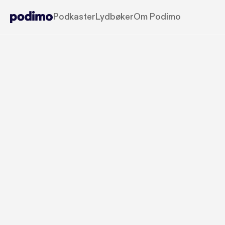
Podkaster
Lydbøker
Om Podimo