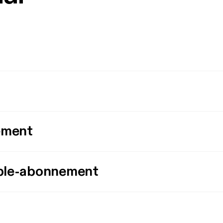
ement
ple-abonnement