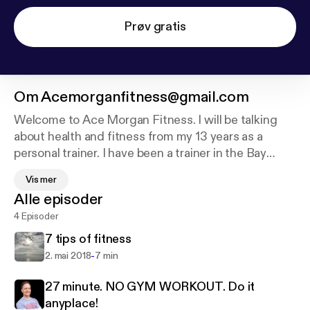
Prøv gratis
Om
Acemorganfitness@gmail.com
Welcome to Ace Morgan Fitness. I will be talking
about health and fitness from my 13 years as a
personal trainer. I have been a trainer in the Bay
Area. Sharing my thoughts on moving your body.
Vis mer
Each episode will be full of tips, encouragement,
Alle episoder
support. Move better feel great!
4 Episoder
7 tips of fitness
-
2. mai 2018
7 min
27 minute. NO GYM WORKOUT. Do it
anyplace!