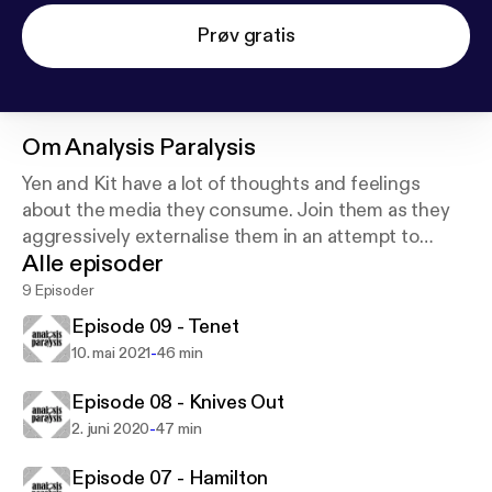
Prøv gratis
Om
Analysis Paralysis
Yen and Kit have a lot of thoughts and feelings
about the media they consume. Join them as they
aggressively externalise them in an attempt to
Alle episoder
escape from analysis paralysis and/or Twitter jail.
9 Episoder
Episode 09 - Tenet
-
10. mai 2021
46 min
Episode 08 - Knives Out
-
2. juni 2020
47 min
Episode 07 - Hamilton