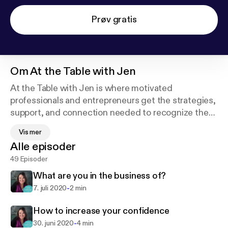
Prøv gratis
Om
At the Table with Jen
At the Table with Jen is where motivated
professionals and entrepreneurs get the strategies,
support, and connection needed to recognize the
leader within and transform into the confident
Vis mer
business leader you're meant to be, so that you get
Alle episoder
visible with your message, leverage your full
49 Episoder
potential, do more of what you love, and build the
legacy you want.
What are you in the business of?
-
7. juli 2020
2 min
Jen Milius leverages her 20-year corporate career,
undergraduate Communications degree, and
How to increase your confidence
Master in Business Administration to remove
-
30. juni 2020
4 min